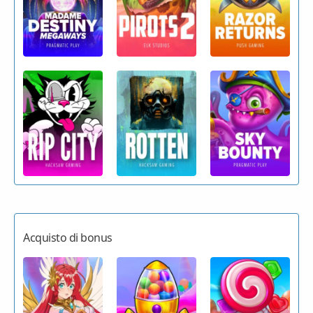
Acquisto di bonus