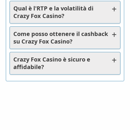
Qual è l'RTP e la volatilità di
Crazy Fox Casino?
Come posso ottenere il cashback
su Crazy Fox Casino?
Crazy Fox Casino è sicuro e
affidabile?