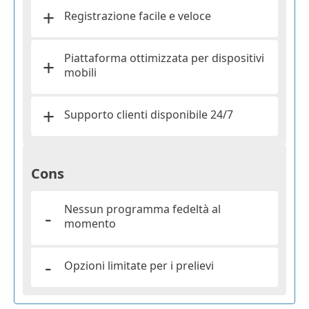
Registrazione facile e veloce
Piattaforma ottimizzata per dispositivi
mobili
Supporto clienti disponibile 24/7
Cons
Nessun programma fedeltà al
momento
Opzioni limitate per i prelievi