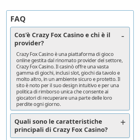
FAQ
Cos'è Crazy Fox Casino e chi è il
provider?
Crazy Fox Casino è una piattaforma di gioco
online gestita dal rinomato provider del settore,
Crazy Fox Casino. Il casinò offre una vasta
gamma di giochi, inclusi slot, giochi da tavolo e
molto altro, in un ambiente sicuro e protetto. Il
sito è noto per il suo design intuitivo e per una
politica di rimborso unica che consente ai
giocatori di recuperare una parte delle loro
perdite ogni giorno.
Quali sono le caratteristiche
principali di Crazy Fox Casino?