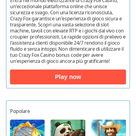
Entra nel mondo elettrizzante di Crazy Fox Casino,
un'eccezionale piattaforma online che unisce
sicurezza e svago. Con una licenza riconosciuta,
Crazy Fox garantisce un'esperienza di gioco sicura e
trasparente. Scopri una vasta selezione di slot
machine, tavoli con elevate RTP e i giochi dal vivo con
croupier professionisti. Le rapide opzioni di prelievo e
l'assistenza clienti disponibile 24/7 rendono il gioco
fluido e senza intoppi. Non dimenticare di utilizzare il
tuo Crazy Fox Casino bonus code per avere
un'esperienza di gioco ancora più gratificante!
Play now
Popolare