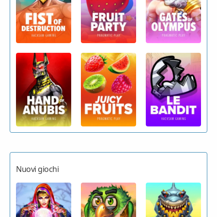
Nuovi giochi