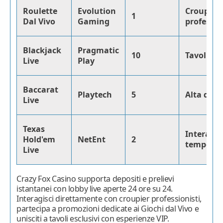
Roulette
Evolution
Croupier 
1
Dal Vivo
Gaming
professio
Blackjack
Pragmatic
10
Tavoli VI
Live
Play
Baccarat
Playtech
5
Alta defi
Live
Texas
Interazio
Hold'em
NetEnt
2
tempo re
Live
Crazy Fox Casino supporta depositi e prelievi
istantanei con lobby live aperte 24 ore su 24.
Interagisci direttamente con croupier professionisti,
partecipa a promozioni dedicate ai Giochi dal Vivo e
unisciti a tavoli esclusivi con esperienze VIP.