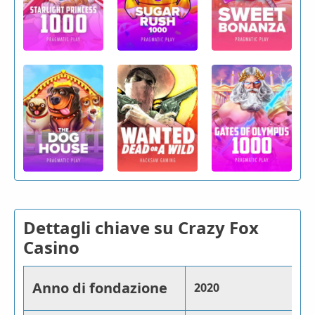
Dettagli chiave su Crazy Fox
Casino
Anno di fondazione
2020