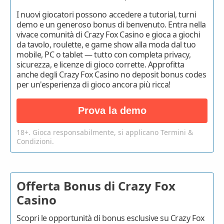
I nuovi giocatori possono accedere a tutorial, turni
demo e un generoso bonus di benvenuto. Entra nella
vivace comunità di Crazy Fox Casino e gioca a giochi
da tavolo, roulette, e game show alla moda dal tuo
mobile, PC o tablet — tutto con completa privacy,
sicurezza, e licenze di gioco corrette. Approfitta
anche degli Crazy Fox Casino no deposit bonus codes
per un'esperienza di gioco ancora più ricca!
Prova la demo
18+. Gioca responsabilmente, si applicano Termini &
Condizioni.
Offerta Bonus di Crazy Fox
Casino
Scopri le opportunità di bonus esclusive su Crazy Fox