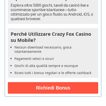
Esplora oltre 5000 giochi, tavoli da casinò live e
scommesse sportive istantanee—tutto
ottimizzato per un gioco fluido su Android, iOS, o
qualsiasi browser.
Perché Utilizzare Crazy Fox Casino
su Mobile?
Nessun download necessario, gioca
istantaneamente
Pagamenti veloci e sicuri
Giochi di alta qualità sempre e ovunque
Ricevi tutti i bonus regolari e le offerte cashback
Richiedi Bonus